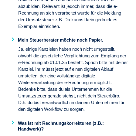
Expertinnen zu unterstützen, Bücher
abzubilden. Relevant ist jedoch immer, dass die e-
zu entwickeln, die begeistern und
Rechnung an sich verarbeitet wurde für die Meldung
echten Mehrwert bieten. Ich begleite
der Umsatzsteuer z.B. Da kannst kein gedrucktes
von der ersten Idee bis zur
Exemplar einreichen.
strategischen Planung der
Veröffentlichung und des
Buchlaunches, also dem Moment, in
Mein Steuerberater möchte noch Papier.
dem das Buch das Licht der Welt
erblickt und für potenzielle Leser
Ja, einige Kanzleien haben noch nicht umgestellt,
sichtbar gemacht wird.
obwohl die gesetzliche Verpflichtung zum Empfang der
e-Rechnung ab 01.01.25 besteht. Sprich bitte mit deiner
Kanzlei. Ihr müsst jetzt auf einen digitalen Ablauf
Mehr zu Ulrike
umstellen, der eine vollständige digitale
Weiterverarbeitung der e-Rechnung ermöglicht.
Bedenke bitte, dass du als Unternehmen für die
Umsatzsteuer gerade stehst, nicht dein Steuerbüro.
D.h. du bist verantwortlich in deinem Unternehmen für
den digitalen Workflow zu sorgen.
Was ist mit Rechnungskorrekturen (z.B.:
Handwerk)?