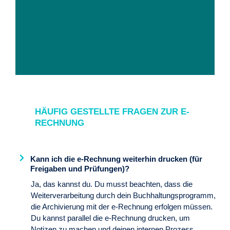
Autoren-Coaching:
Ulrike Luckmann,
HÄUFIG GESTELLTE FRAGEN ZUR E-
Autoren-Camp
RECHNUNG
Ein modernes Sachbuch ist in
meinem Augen das nachhaltigste
Kann ich die e-Rechnung weiterhin drucken (für
Medium, um Know-how und
Freigaben und Prüfungen)?
Fachexpertise festzuhalten und
vielen Menschen zugänglich zu
Ja, das kannst du. Du musst beachten, dass die
machen. Dazu braucht es ein
Weiterverarbeitung durch dein Buchhaltungsprogramm,
Konzept, eine Struktur und die
die Archivierung mit der e-Rechnung erfolgen müssen.
Fähigkeit, Wissen verständlich in
Du kannst parallel die e-Rechnung drucken, um
Worte zu fassen. Meine Aufgabe im
Notizen zu machen und deinen internen Prozess
AutorenCamp ist es, Experten und